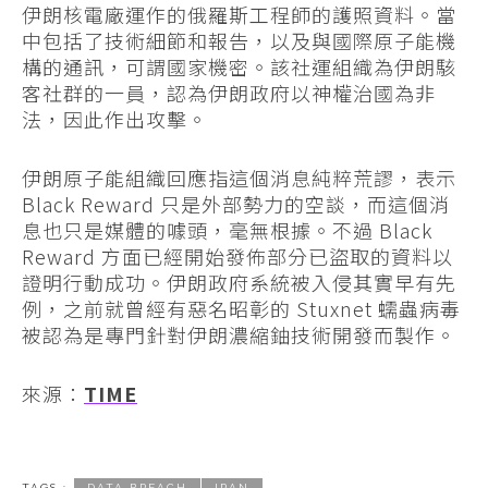
伊朗核電廠運作的俄羅斯工程師的護照資料。當
中包括了技術細節和報告，以及與國際原子能機
構的通訊，可謂國家機密。該社運組織為伊朗駭
客社群的一員，認為伊朗政府以神權治國為非
法，因此作出攻擊。
伊朗原子能組織回應指這個消息純粹荒謬，表示
Black Reward 只是外部勢力的空談，而這個消
息也只是媒體的噱頭，毫無根據。不過 Black
Reward 方面已經開始發佈部分已盜取的資料以
證明行動成功。伊朗政府系統被入侵其實早有先
例，之前就曾經有惡名昭彰的 Stuxnet 蠕蟲病毒
被認為是專門針對伊朗濃縮鈾技術開發而製作。
來源：
TIME
TAGS :
DATA BREACH
IRAN