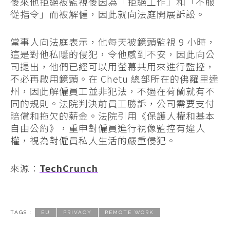
後來他拒絕被監視後因為「拒絕工作」和「不服
從指令」而被解僱，因此就向法庭開展訴訟。
當事人向法庭表示，他每天被鏡頭監視 9 小時，
這是對他私隱的侵犯，令他感到不安，因此向公
司提出，他們已經可以用螢幕共用來進行監控，
不必再啟用鏡頭。在 Chetu 總部所在的佛羅里達
州，因此解僱員工並非犯法，不過在荷蘭就有不
同的規則。法院判決前員工勝訴，公司需要支付
賠償和拖欠的薪金。法院引用《保護人權和基本
自由公約》，重申對僱員進行視像監控有違人
權，視為對僱員私人生活的嚴重侵犯。
來源：
TechCrunch
TAGS :
EU
PRIVACY
REMOTE WORK