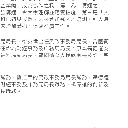
成產業鏈，成為協作之橋；第二為「溝通之
加強溝通，令大家理解並落實措施；第三是「人
創科已初見成效，未來會加強人才培訓，引入海
大家增加溝通，促成推廣工作。
務局局長、徐英偉出任民政事務局局長、曾國衞
宇任命為財經事務及庫務局局長。原本聶德權為
及福利局副局長、曾國衞為入境處處長及許正宇
長職務、劉江華的民政事務局局長職務、聶德權
的財經事務及庫務局局長職務、楊偉雄的創新及
處長職務。