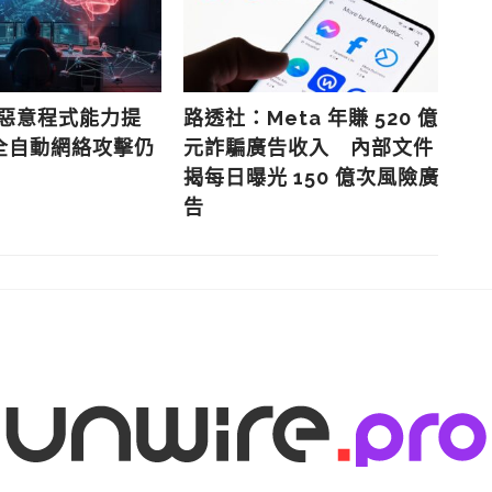
成惡意程式能力提
路透社：Meta 年賺 520 億
市
全自動網絡攻擊仍
元詐騙廣告收入 內部文件
模
揭每日曝光 150 億次風險廣
年
告