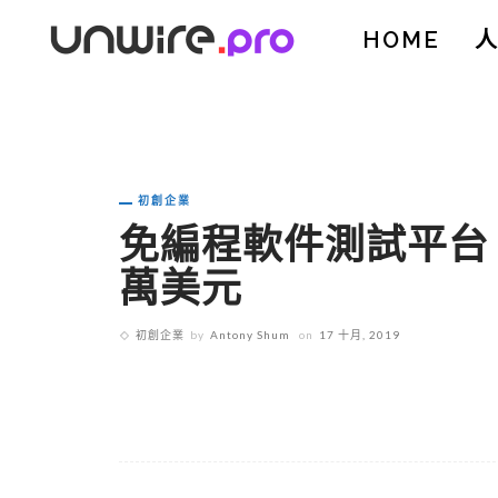
HOME
初創企業
免編程軟件測試平台 Au
萬美元
初創企業
by
Antony Shum
on
17 十月, 2019