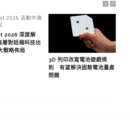
st 2026 深度解
高層對話揭科技出
 大戰略佈局
3D 列印改寫電池遊戲規
以
則 有望解決固態電池量產
用
問題
覽