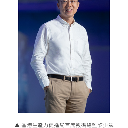
▲ 香港生產力促進局首席數碼總監黎少斌