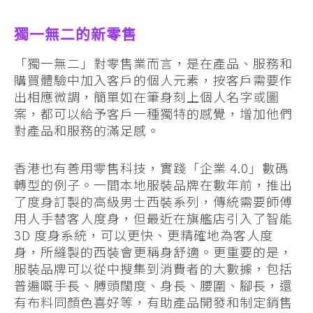
獨一無二的新零售
「獨一無二」對零售業而言，是在產品、服務和
購買體驗中加入客戶的個人元素，按客戶需要作
出相應微調，簡單如在筆身刻上個人名字或圖
案，都可以給予客戶一種獨特的感覺，增加他們
對產品和服務的滿足感。
香港也有善用零售科技，實踐「企業 4.0」數碼
轉型的例子。一間本地服裝品牌在數年前，推出
了度身訂製的高級男士西裝系列，傳統需要師傅
用人手替客人度身，但最近在旗艦店引入了智能
3D 度身系統，可以更快、更精確地為客人度
身，所縫製的西裝會更稱身舒適。更重要的是，
服裝品牌可以從中搜集到消費者的大數據，包括
普遍嘅手長、膊頭闊度、身長、腰圍、腳長，還
有布料同顏色喜好等，有助產品開發和制定銷售