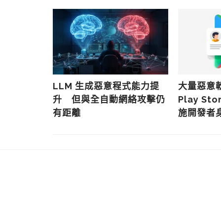
向顧客散播
LLM 生成惡意程式能力提
大量惡意軟
團隊監控用
升 但與全自動網絡攻擊仍
Play St
輸行為
有距離
施開發者