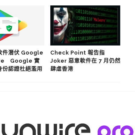
件潛伏 Google
Check Point 報告指
網
ore Google 實
Joker 惡意軟件在 7 月仍然
6
身份認證杜絕濫用
肆虐香港