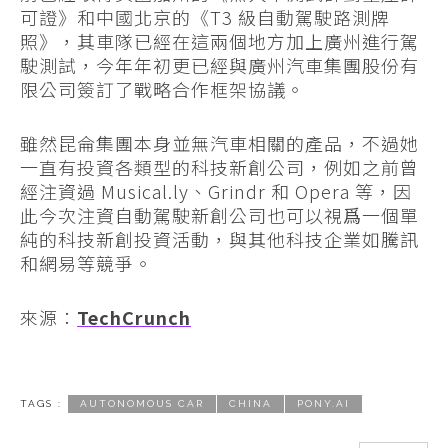
可證》和中國北京的《T3 級自動駕駛路測牌
照》，其車隊已經在這兩個地方加上廣州進行駕
駛測試，今年年初更已經與廣州汽車集團股份有
限公司簽訂了戰略合作框架協議。
雖然昆侖集團本身並無汽車相關的產品，不過她
一直有投資各類型的科技新創公司，例如之前曾
經注資過 Musical.ly、Grindr 和 Opera 等，因
此今次注資自動駕駛新創公司也可以視爲一個單
純的科技新創投資活動，與其他科技企業如騰訊
和網易等競爭。
來源：
TechCrunch
TAGS :
AUTONOMOUS CAR
CHINA
PONY.AI