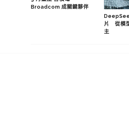
park 將
Broadcom 成關鍵夥伴
PC 如何改
DeepSe
片 從模
主