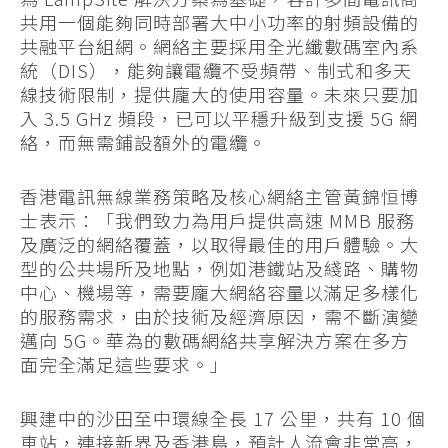
共用一個能夠同時部署大中小功率的射頻設備的
共融平台組網。網絡主要採用全光纖數碼室內系
統（DIS），能夠讓電纜不受頻帶、制式和多天
線技術限制，提供龐大的使用容量。未來只要加
入 3.5 GHz 頻段，已可以平穩升級到支援 5G 網
絡，而無需鋪設額外的電纜。
香港電訊無線業務策略及核心網絡主管黃錦恒博
士表示：「我們致力為用戶提供高速 MMB 服務
及廣泛的網絡覆蓋，以取得最佳的用戶體驗。大
型的公共場所及地點，例如港鐵站及綫路、購物
中心、機場等，需要龐大網絡容量以滿足多樣化
的服務需求，由於技術及經濟原因，需不斷演變
邁向 5G。華為的數碼網絡共享解決方案在多方
面完全滿足這些要求。」
興建中的沙田至中環線全長 17 公里，共有 10 個
車站，連接新界及香港島，預計人流會非常高，