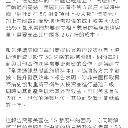
上。」在這些年間，中國已經建立 35 萬座新的
流動通訊基站，美國則只有不到 3 萬座。同時中
國已經計劃在 5G 相關項目上投入數千億美元，
加上中國電訊商新增所需設備的成本較美國低約
35%，如果美國想要建立相同數量的無線網絡容
量，需要支出比中國多 2.67 倍的成本。
報告建議美國向電訊商提供寬鬆的政策框架，協
助他們減少設立 5G 網絡的部署時間，同時電訊
商與其他合作夥伴需要更緊密的合作，建議建立
「全國通訊基礎設施資料庫」，協助各方共享數
據，提升發展效率。報告表明，除非美國採取實
際措施協助重新平衡私人投資並進行基建升級，
同時向其他產業展示其外部效益，否則美國會失
去在上一世代的領導地位，其負面影響可能延續
數十年。
這報告突顯美國在 5G 發展中的困局，亦同時解
釋了目前美國針對中國的貿易戰背後的考量。5G