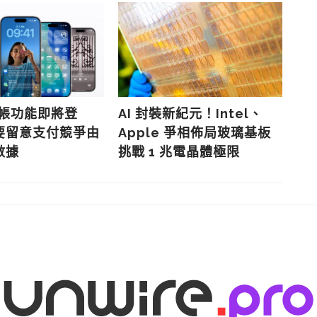
 分帳功能即將登
AI 封裝新紀元！Intel、
企
要留意支付競爭由
Apple 爭相佈局玻璃基板
2
數據
挑戰 1 兆電晶體極限
片