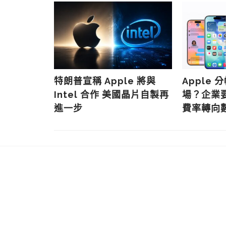
鍵時刻：蘋
特朗普宣稱 Apple 將與
Apple
IA 與谷歌
Intel 合作 美國晶片自製再
場？企業
盅
進一步
費率轉向