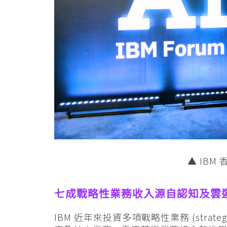
▲ IBM
七成戰略性業務收入源自認知及雲
IBM 近年來投資多項戰略性業務 (strateg