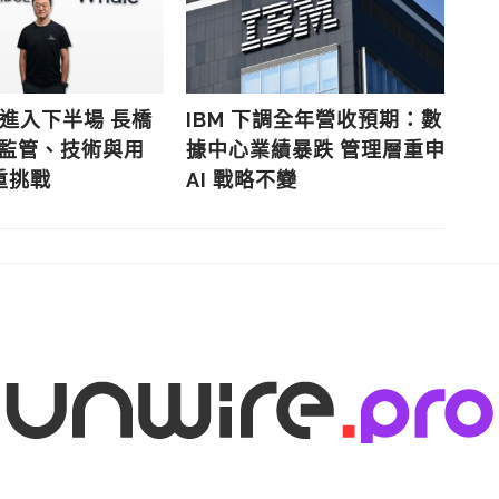
 戰進入下半場 長橋
IBM 下調全年營收預期：數
Lo
解監管、技術與用
據中心業績暴跌 管理層重申
投
重挑戰
AI 戰略不變
塑