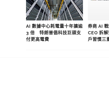
出全新工作代
AI 數據中心耗電量十年擴逾
券商 AI
動生成文件報
3 倍 特朗普倡科技巨頭支
CEO 拆
用即日可用
付更高電費
戶習慣三