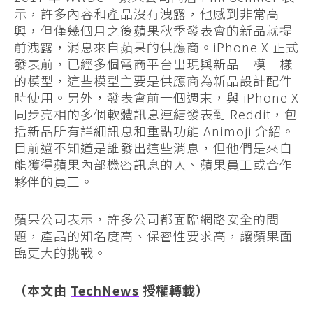
示，許多內容和產品沒有洩露，他感到非常高
興，但僅幾個月之後蘋果秋季發表會的新品就提
前洩露，消息來自蘋果的供應商。iPhone X 正式
發表前，已經多個電商平台出現與新品一模一樣
的模型，這些模型主要是供應商為新品設計配件
時使用。另外，發表會前一個週末，與 iPhone X
同步亮相的多個軟體訊息連結發表到 Reddit，包
括新品所有詳細訊息和重點功能 Animoji 介紹。
目前還不知道是誰發出這些消息，但他們是來自
能獲得蘋果內部機密訊息的人、蘋果員工或合作
夥伴的員工。
蘋果公司表示，許多公司都面臨網路安全的問
題，產品的知名度高、保密性要求高，讓蘋果面
臨更大的挑戰。
（本文由
TechNews
授權轉載）