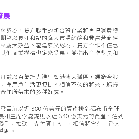
發展
建寧認為，雙方聯手的新合資企業將會把消費體
他期望以長江和記的龐大市場網絡和豐富營商經
帶來龐大效益。霍建寧又認為，雙方合作不僅惠
的其他商業機構也定能受惠，並指出合作對長和
每月數以百萬計人進出粵港澳大灣區，螞蟻金服
務，令用戶生活更便捷。相信不久的將來，螞蟻
伴合作所帶來的多種好處。
目前以近 380 億美元的資產排名福布斯全球
長和主席李嘉誠則以近 340 億美元的資產，名列
強聯手，推動「支付寶 HK」，相信將會有一番大
幫助。