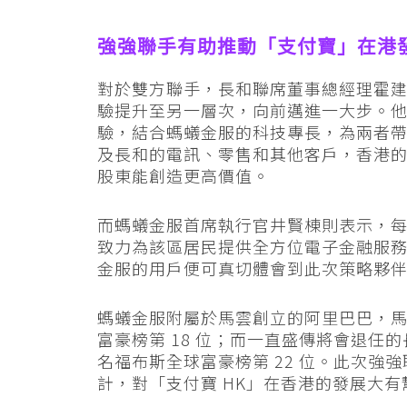
強強聯手有助推動「支付寶」在港
對於雙方聯手，長和聯席董事總經理霍
驗提升至另一層次，向前邁進一大步。
驗，結合螞蟻金服的科技專長，為兩者
及長和的電訊、零售和其他客戶，香港
股東能創造更高價值。
而螞蟻金服首席執行官井賢棟則表示，
致力為該區居民提供全方位電子金融服
金服的用戶便可真切體會到此次策略夥
螞蟻金服附屬於馬雲創立的阿里巴巴，馬雲
富豪榜第 18 位；而一直盛傳將會退任的
名福布斯全球富豪榜第 22 位。此次強
計，對「支付寶 HK」在香港的發展大有