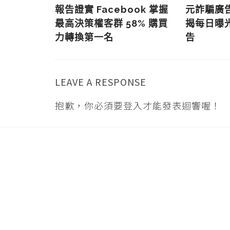
一段落
報告證實 Facebook 掌握
元詐騙廣
最高決策權客群 58% 購買
揭每日曝光
力轉換第一名
告
LEAVE A RESPONSE
抱歉，你必須要
登入
才能發表迴響喔！