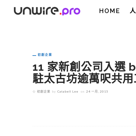
HOME
初創企業
11 家新創公司入選 b
駐太古坊逾萬呎共用
初創企業
by
Catabell Lee
on
24 一月, 2015