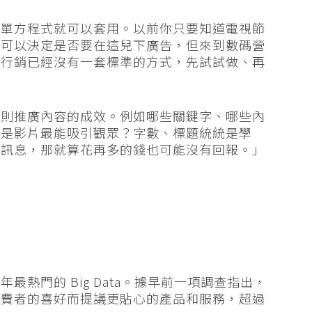
簡單方程式就可以套用。以前你只要知道電視節
就可以決定是否要在這兒下廣告，但來到數碼營
牌行銷已經沒有一套標準的方式，先試試做、再
一則推廣內容的成效。例如哪些關鍵字、哪些內
還是影片最能吸引觀眾？字數、標題統統是學
廣訊息，那就算花再多的錢也可能沒有回報。」
熱門的 Big Data。據早前一項調查指出，
消費者的喜好而提議更貼心的產品和服務，超過