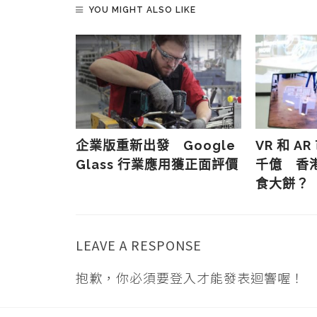
YOU MIGHT ALSO LIKE
專利
企業版重新出發 Google
VR 和 A
s 將採單邊眼
Glass 行業應用獲正面評價
千億 香
食大餅？
LEAVE A RESPONSE
抱歉，你必須要
登入
才能發表迴響喔！