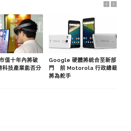
R 市值十年內將破
Google 硬體將統合至新部
Go
港科技產業能否分
門 前 Motorola 行政總裁
滅
將為舵手
業