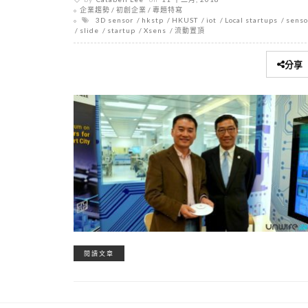
企業趨勢
初創企業
專題特寫
3D sensor
hkstp
HKUST
iot
Local startups
senso
slide
startup
Xsens
流動置頂
分享
閱讀文章