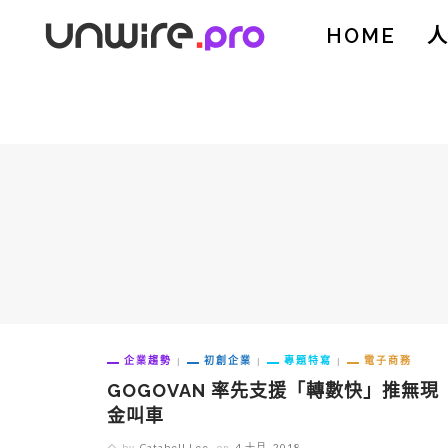
HOME
企業趨勢
初創企業
專題特寫
電子商務
GOGOVAN 率先支援「轉數快」推無現
金叫車
by
Catabell Lee
on
4 十月, 2018