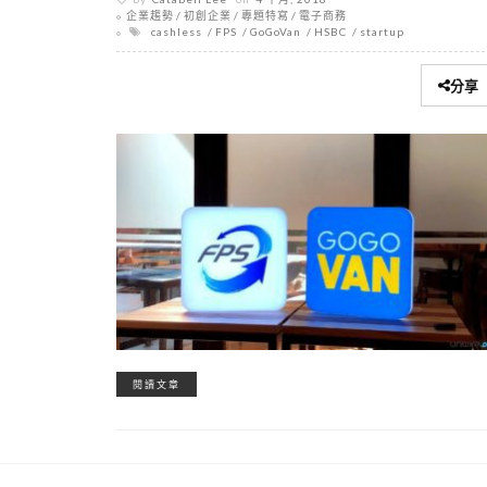
企業趨勢
初創企業
專題特寫
電子商務
cashless
FPS
GoGoVan
HSBC
startup
分享
閱讀文章