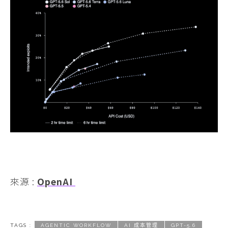
來源 :
OpenAI
TAGS :
AGENTIC WORKFLOW
AI 成本管理
GPT-5.6