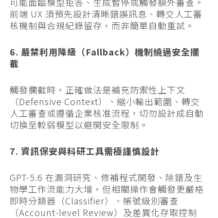
可能面臨模型拒答、生成暫停或觸發額外審查。
前端 UX 須預先設計清晰錯誤訊息、轉交人工審
核機制與合規紀錄留存，而非簡單自動重試。
6. 嚴禁利用降級（Fallback）機制繞過安全攔
截
觸發攔截時，正確做法是補充防禦性上下文
（Defensive Context）、縮小輸出範圍、轉交
人工審查或遵循企業核准流程，切勿設計成自動
切換至較弱模型以避開安全限制。
7. 資訊保安與科研工具需極謹慎設計
GPT-5.6 在漏洞研究、修補程式開發、除錯及生
物學工作流能力大增，但相關操作會觸發更嚴格
即時分類器（Classifier）、帳號級別審查
（Account-level Review）及差異化存取控制