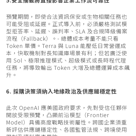
預覽期間，即使合法資訊保安或生物相關任務也
可能受阻或延遲。正式導入前，必須嚴格測試模
型拒答率、延遲、誤判率、SLA 及合規降級備案
流程（Fallback）。- 總體成本考量不能只看
Token 單價。Terra 與 Luna 能壓低日常營運成
本，快取機制對長知識庫場景有利；但若廣泛使
用 Sol、極限推理模式、超級模式或長時程代理
任務，將導致輸出 Token 大增及總體運算成本飆
升。
6. 採購決策須納入地緣政治及供應鏈穩定性
此次 OpenAI 應美國政府要求，先對受信任夥伴
開放受限預覽，凸顯前沿模型（Frontier
Model）具備高度戰略技術屬性。跨國企業須重
新評估供應鏈穩定性、各國監管法規、跨境使用