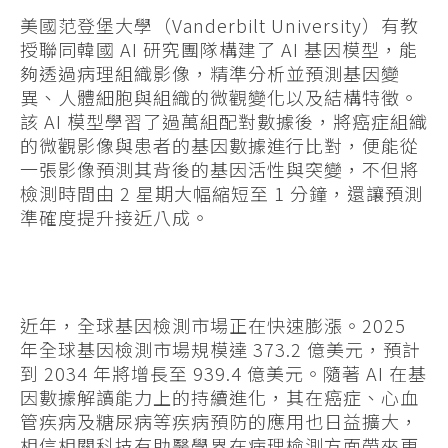
美國范登堡大學（Vanderbilt University）有教
授聯同韓國 AI 研究團隊構建了 AI 基因模型，能
夠透過病理組織影像，精準分析並預測基因變
異、人體細胞與組織的微觀變化以及結構特徵。
該 AI 模型學習了過萬組配對數據後，將癌症組織
的微觀影像與患者的基因數據進行比對，便能從
一張影像預測其背後的基因活性與突變，不但將
檢測時間由 2 星期大幅縮短至 1 分鐘，還讓預測
準確度提升接近八成。
近年，全球基因檢測市場正在快速膨漲。2025
年全球基因檢測市場規模達 373.2 億美元，預計
到 2034 年將增長至 939.4 億美元。隨著 AI 在基
因數據解讀能力上的持續進化，其在癌症、心血
管疾病及糖尿病等疾病預防的應用也日益擴大，
相信相關科技有助醫學界在病理檢測方面帶來更