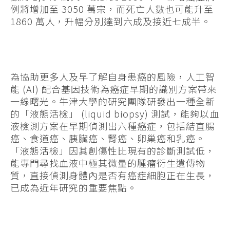
例將增加至 3050 萬宗，而死亡人數也可能升至
1860 萬人，升幅分別達到六成及接近七成半。
為協助更多人及早了解自身患癌的風險，人工智
能 (AI) 配合基因技術為癌症早期的識別方案帶來
一線曙光。牛津大學的研究團隊研發出一種全新
的「液態活檢」 (liquid biopsy) 測試，能夠以血
液檢測方案在早期偵測出六種癌症，包括結直腸
癌、食道癌、胰臟癌、腎癌、卵巢癌和乳癌。
「液態活檢」因其創傷性比現有的診斷測試低，
能專門尋找血液中極其微量的腫瘤衍生遺傳物
質，直接偵測身體內是否有癌症細胞正在生長，
已成為近年研究的重要焦點。