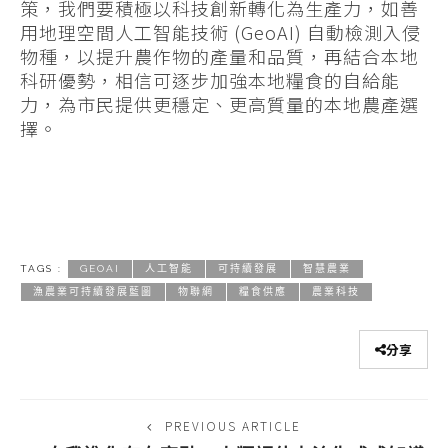
策，我們要積極以科技創新轉化為生產力，如善
用地理空間人工智能技術 (GeoAI) 自動檢測入侵
物種，以提升農作物的產量和品質，再結合本地
科研優勢，相信可逐步加強本地糧食的自給能
力，為市民提供更穩定、更高質量的本地農產選
擇。
TAGS :
GEOAI
人工智能
可持續發展
智慧農業
漁農業可持續發展藍圖
物聯網
糧食供應
農業科技
分享
PREVIOUS ARTICLE