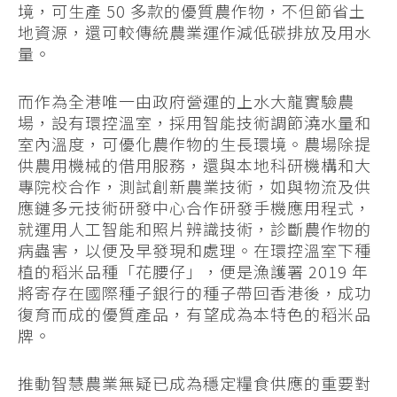
境，可生產 50 多款的優質農作物，不但節省土
地資源，還可較傳統農業運作減低碳排放及用水
量。
而作為全港唯一由政府營運的上水大龍實驗農
場，設有環控溫室，採用智能技術調節澆水量和
室內溫度，可優化農作物的生長環境。農場除提
供農用機械的借用服務，還與本地科研機構和大
專院校合作，測試創新農業技術，如與物流及供
應鏈多元技術研發中心合作研發手機應用程式，
就運用人工智能和照片辨識技術，診斷農作物的
病蟲害，以便及早發現和處理。在環控溫室下種
植的稻米品種「花腰仔」，便是漁護署 2019 年
將寄存在國際種子銀行的種子帶回香港後，成功
復育而成的優質產品，有望成為本特色的稻米品
牌。
推動智慧農業無疑已成為穩定糧食供應的重要對