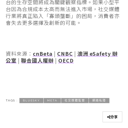
台的生存空間將成為關鍵觀察指標。如果小型平
台因為合規成本太高而無法進入市場，社交媒體
行業將真正陷入「寡頭壟斷」的困局，消費者亦
會失去更多選擇及創新的可能。
資料來源：
cnBeta
|
CNBC
|
澳洲 eSafety 辦
公室
|
聯合國人權辦
|
OECD
TAGS :
BLUESKY
META
社交媒體監管
網絡私隱
分享