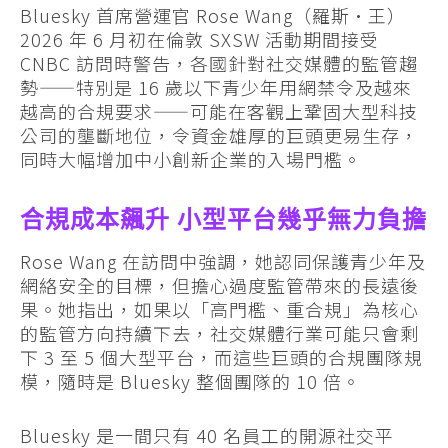
Bluesky 首席營運官 Rose Wang（羅斯·王）
2026 年 6 月初在倫敦 SXSW 活動期間接受
CNBC 訪問時警告，各國針對社交媒體的監管趨
勢——特別是 16 歲以下青少年用網禁令及越來
越高的合規要求——可能在客觀上鞏固大型科技
公司的壟斷地位，令資金雄厚的巨頭更易生存，
同時大幅增加中小創新企業的入場門檻。
合規成本飆升 小型平台幾乎無力負擔
Rose Wang 在訪問中強調，她認同保護青少年及
網絡安全的目標，但擔心過度監管帶來的長遠後
果。她指出，如果以「高門檻、重合規」為核心
的監管方向持續下去，社交媒體行業可能只會剩
下 3 至 5 個大型平台，而這些巨頭的合規團隊規
模，隨時是 Bluesky 整個團隊的 10 倍。
Bluesky 是一間只有 40 名員工的開源社交平