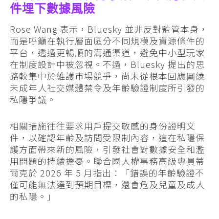
件埋下數據風險
Rose Wang 表示，Bluesky 並非反對監管本身，
而是呼籲在執行層面區分不同規模及資源條件的
平台，透過更暢順的溝通渠道，避免中小型玩家
在制度設計中被忽視。不過，Bluesky 提出的思
路較集中於維護市場競爭，尚未從根本回應圍繞
未成年人社交媒體禁令及年齡驗證制度所引發的
私隱爭議。
相關措施往往要求用戶提交敏感的身份證明文
件，以確認年齡及訪問受限制內容，這在私隱保
護方面帶來新的風險，引發社會對數據安全和濫
用問題的持續擔憂。聯合國人權事務高級專員蒂
爾克於 2026 年 5 月指出：「錯誤的年齡驗證不
僅可能無法達到預期目標，還會危及兒童及成人
的私隱。」