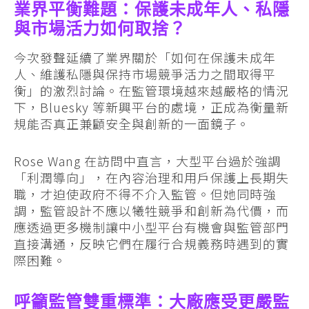
業界平衡難題：保護未成年人、私隱
與市場活力如何取捨？
今次發聲延續了業界關於「如何在保護未成年
人、維護私隱與保持市場競爭活力之間取得平
衡」的激烈討論。在監管環境越來越嚴格的情況
下，Bluesky 等新興平台的處境，正成為衡量新
規能否真正兼顧安全與創新的一面鏡子。
Rose Wang 在訪問中直言，大型平台過於強調
「利潤導向」，在內容治理和用戶保護上長期失
職，才迫使政府不得不介入監管。但她同時強
調，監管設計不應以犧牲競爭和創新為代價，而
應透過更多機制讓中小型平台有機會與監管部門
直接溝通，反映它們在履行合規義務時遇到的實
際困難。
呼籲監管雙重標準：大廠應受更嚴監