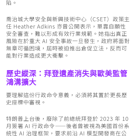
陷。
喬治城大學安全與新興技術中心（CSET）政策主
任 Heather Adkins 亦曾公開表示，單靠自願性
安全審查，難以形成有效行業規範。她指出真正
風險在於重大 AI 安全事故一旦發生，政府將面對
無章可循困境，屆時被迫推出倉促立法，反而可
能對行業造成更大衝擊。
歷史縱深：拜登遺產消失與歐美監管
鴻溝擴大
要理解這份行政命令意義，必須將其置於更長歷
史座標中審視。
特朗普上台後，廢除了前總統拜登於 2023 年 10
月簽署 AI 行政命令——後者曾被視為美國首份系
統性 AI 治理框架，要求前沿 AI 模型開發商在公