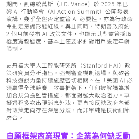
期間，副總統萬斯（J.D. Vance）於 2025 年巴
黎 AI 行動峰會（AI Action Summit）公開發表
演講，幾乎全盤否定監管 AI 必要性，亦為行政命
令劃定意識形態紅線。與此同時，特朗普政府約
2 個月前發布 AI 政策文件，也顯示其對監管採取
極度寬鬆態度，基本上僅要求針對用戶設定年齡
限制。
史丹福大學人工智能研究所（Stanford HAI）政
策研究員分析指出，強制審查機制退場，與矽谷
科技遊說力量持續施壓密切相關。在「美國 AI 必
須贏得全球競賽」敘事框架下，任何被解讀為增
加合規負擔監管措施，都面對強大政治阻力。草
擬過程多次出現消息外洩，更直接反映政府內部
對政策走向存在深層分歧，而非單純是技術細節
磨合。
自願框架商業現實：企業為何缺乏動