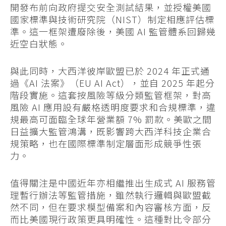
開發布前向政府提交安全測試結果，並授權美國
國家標準與技術研究院（NIST）制定相應評估標
準。這一框架遭廢除後，美國 AI 監管體系回歸幾
近空白狀態。
與此同時，大西洋彼岸歐盟已於 2024 年正式通
過《AI 法案》（EU AI Act），並自 2025 年起分
階段實施。這套按風險等級分類監管框架，對高
風險 AI 應用設有嚴格透明度要求和合規標準，違
規最高可面臨全球年營業額 7% 罰款。美歐之間
日益擴大監管鴻溝，既影響跨大西洋科技企業合
規策略，也在國際標準制定層面形成競爭性張
力。
值得關注是中國近年亦相繼推出生成式 AI 服務管
理暫行辦法等監管措施，雖然執行邏輯與歐盟截
然不同，但在要求模型備案和內容審核方面，反
而比美國現行政策更具明確性。這種對比令部分