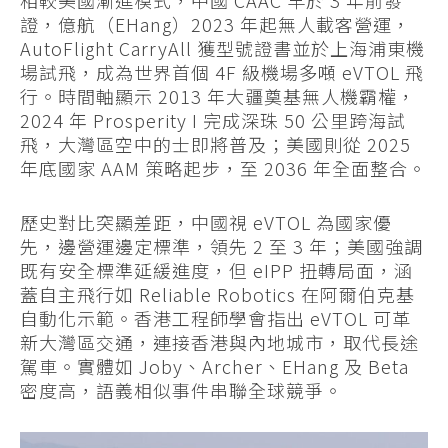
證，億航（EHang）2023 年起無人載客營運，
AutoFlight CarryAll 獲型號證書並於上海浦東機
場試飛，成為世界首個 4F 級機場多噸 eVTOL 飛
行。時間軸顯示 2013 年大疆奠基無人機霸權，
2024 年 Prosperity I 完成深珠 50 公里跨海試
飛，大灣區空中的士即將普及；美國則從 2025
年底國家 AAM 策略起步，至 2036 年全面整合。
歷史對比突顯差距，中國視 eVTOL 為國家優
先，邊營運邊定標準，領先 2 至 3 年；美國強調
既有安全標準延緩進度，但 eIPP 扭轉局面，涵
蓋自主飛行如 Reliable Robotics 在阿爾伯克基
自動化示範。香港工程師學會指出 eVTOL 可革
新大灣區交通，連接香港與內地城市，取代長途
駕車。實體如 Joby、Archer、EHang 及 Beta
密度高，語義相似事件串聯全球競爭。