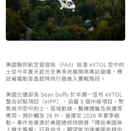
美國聯邦航空管理局（FAA）批准 eVTOL 空中的
士從今年夏天起在全美多地展開商業試營運，標
誌著電動垂直起降飛行器進入實戰階段。
美國交通部長 Sean Duffy 於本週一宣布 eVTOL
整合試點項目（eIPP），涵蓋 8 個州級項目，聚
焦城市空中的士、區域航線、醫療運輸及貨運等
應用，預計觸及 26 州，營運從 2026 年夏季啟
動。事件背景源於美國總統特朗普「釋放美國無
人機主導權」行政命令，期望能加速美國追趕中