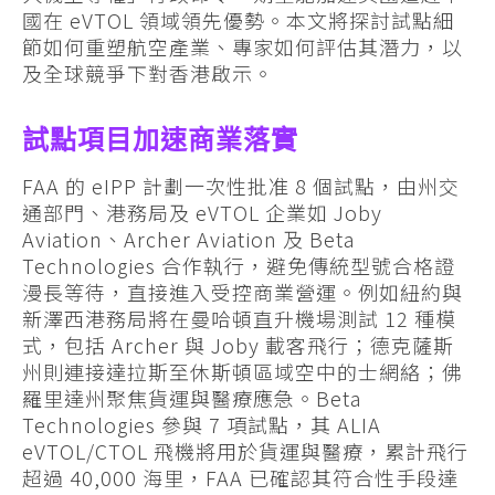
國在 eVTOL 領域領先優勢。本文將探討試點細
節如何重塑航空產業、專家如何評估其潛力，以
及全球競爭下對香港啟示。
試點項目加速商業落實
FAA 的 eIPP 計劃一次性批准 8 個試點，由州交
通部門、港務局及 eVTOL 企業如 Joby
Aviation、Archer Aviation 及 Beta
Technologies 合作執行，避免傳統型號合格證
漫長等待，直接進入受控商業營運。例如紐約與
新澤西港務局將在曼哈頓直升機場測試 12 種模
式，包括 Archer 與 Joby 載客飛行；德克薩斯
州則連接達拉斯至休斯頓區域空中的士網絡；佛
羅里達州聚焦貨運與醫療應急。Beta
Technologies 參與 7 項試點，其 ALIA
eVTOL/CTOL 飛機將用於貨運與醫療，累計飛行
超過 40,000 海里，FAA 已確認其符合性手段達