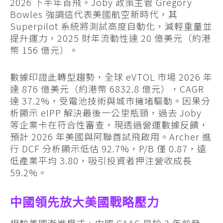
2026 下半年首飛。Joby 政策主管 Gregory
Bowles 強調這代表美國航空新時代，其
Superpilot 系統將測試高度自動化，減輕重量並
提升運力，2025 財年流動性達 20 億美元（約港
幣 156 億元）。
數據印證此轉型趨勢，全球 eVTOL 市場 2026 年
達 876 億美元（約港幣 6832.8 億元），CAGR
達 37.2%，受電池技術與城市擁堵驅動。因果分
析顯示 eIPP 解決最後一公里瓶頸，過去 Joby
等企業卡在符合性審查，現透過營運數據反饋，
預計 2026 年美國與阿聯酋試飛啟用。Archer 進
行 DCF 分析顯示低估 92.7%，P/B 僅 0.87，遠
低產業平均 3.80，吸引投資者押注營收成長
59.2%。
中國領先放大美國戰略壓力
相較美國漸進模式，中國 CAAC 早於 3 年前發