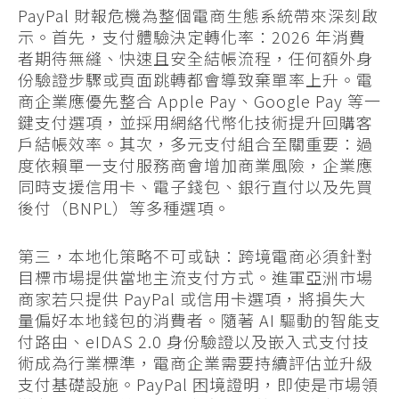
PayPal 財報危機為整個電商生態系統帶來深刻啟
示。首先，支付體驗決定轉化率：2026 年消費
者期待無縫、快速且安全結帳流程，任何額外身
份驗證步驟或頁面跳轉都會導致棄單率上升。電
商企業應優先整合 Apple Pay、Google Pay 等一
鍵支付選項，並採用網絡代幣化技術提升回購客
戶結帳效率。其次，多元支付組合至關重要：過
度依賴單一支付服務商會增加商業風險，企業應
同時支援信用卡、電子錢包、銀行直付以及先買
後付（BNPL）等多種選項。
第三，本地化策略不可或缺：跨境電商必須針對
目標市場提供當地主流支付方式。進軍亞洲市場
商家若只提供 PayPal 或信用卡選項，將損失大
量偏好本地錢包的消費者。隨著 AI 驅動的智能支
付路由、eIDAS 2.0 身份驗證以及嵌入式支付技
術成為行業標準，電商企業需要持續評估並升級
支付基礎設施。PayPal 困境證明，即使是市場領