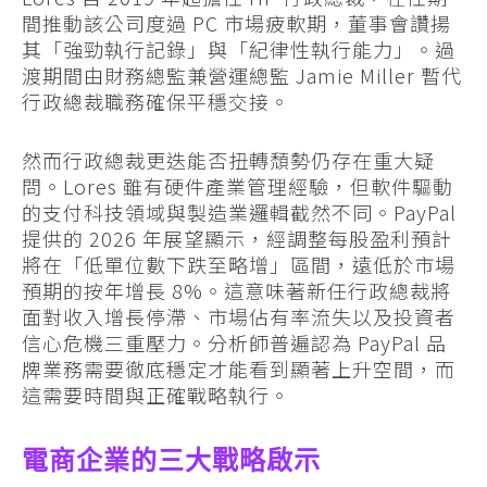
間推動該公司度過 PC 市場疲軟期，董事會讚揚
其「強勁執行記錄」與「紀律性執行能力」。過
渡期間由財務總監兼營運總監 Jamie Miller 暫代
行政總裁職務確保平穩交接。
然而行政總裁更迭能否扭轉頹勢仍存在重大疑
問。Lores 雖有硬件產業管理經驗，但軟件驅動
的支付科技領域與製造業邏輯截然不同。PayPal
提供的 2026 年展望顯示，經調整每股盈利預計
將在「低單位數下跌至略增」區間，遠低於市場
預期的按年增長 8%。這意味著新任行政總裁將
面對收入增長停滯、市場佔有率流失以及投資者
信心危機三重壓力。分析師普遍認為 PayPal 品
牌業務需要徹底穩定才能看到顯著上升空間，而
這需要時間與正確戰略執行。
電商企業的三大戰略啟示