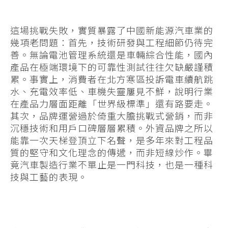
這場挑戰失敗，實質暴露了中國新能源汽車業的
幾項老問題：首先，技術研發與工程細節仍待完
善。無論電池管理系統還是車輛綜合性能，國內
產品在極端環境下的可靠性測試往往欠缺嚴謹積
累。事實上，消費者在北方寒區投訴電車續航跳
水、充電效率低、車機失靈屢見不鮮，說明行業
在產品力層面距離「世界級標準」還有路要走。
其次，品牌運營過於倚重大膽挑戰式營銷，而非
沉穩技術和用戶口碑層層累積。外資品牌之所以
能靠一次天梯登頂立下名聲，是多年來對工程品
質的堅守和文化理念的傳遞，而非短線炒作。畢
竟汽車製造行業不單止是一門科技，也是一種科
技與工藝的表現。