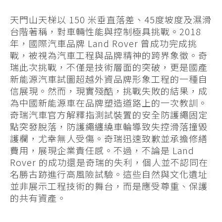
天門山天梯以 150 米垂直落差、45度坡度及濕滑
台階著稱，對車輛性能與控制極具挑戰。2018
年，國際汽車品牌 Land Rover 曾成功完成挑
戰，被視為汽車工程與品牌精神的跨界象徵。奇
瑞此次挑戰，不僅是技術層面的突破，更是國產
新能源汽車試圖超越外資品牌形象工程的一種自
信展現。然而，現實殘酷，挑戰失敗的結果，成
為中國新能源車在品牌塑造道路上的一次教訓。
奇瑞汽車官方解釋指測試裝置的安全防護繩固定
點突發脫落，防護繩纏繞車輪導致失控滑落撞毀
護欄，尤幸無人受傷。奇瑞迅速致歉並承擔修繕
費用，展現企業責任感。不過，不論是 Land
Rover 的成功還是奇瑞的失利，個人並不認同在
名勝古跡進行高風險試驗。這些自然與文化遺址
並非展示工程技術的舞台，而是應受尊重、保護
的共有資產。