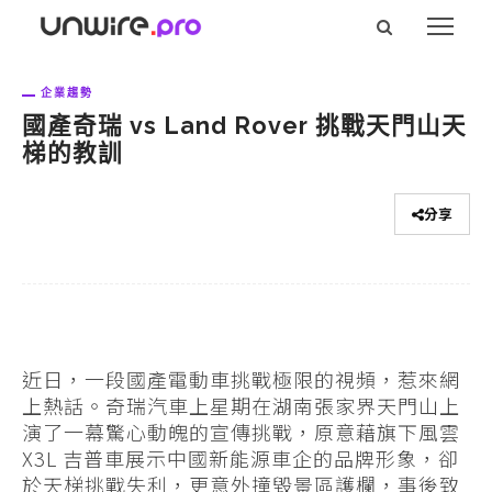
企業趨勢
國產奇瑞 vs Land Rover 挑戰天門山天
梯的教訓
分享
近日，一段國產電動車挑戰極限的視頻，惹來網
上熱話。奇瑞汽車上星期在湖南張家界天門山上
演了一幕驚心動魄的宣傳挑戰，原意藉旗下風雲
X3L 吉普車展示中國新能源車企的品牌形象，卻
於天梯挑戰失利，更意外撞毀景區護欄，事後致