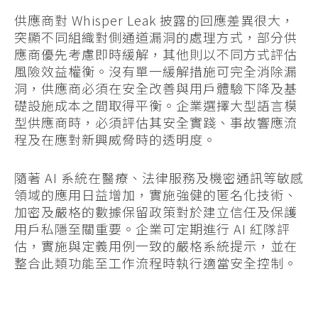
供應商對 Whisper Leak 披露的回應差異很大，
突顯不同組織對側通道漏洞的處理方式，部分供
應商優先考慮即時緩解，其他則以不同方式評估
風險效益權衡。沒有單一緩解措施可完全消除漏
洞，供應商必須在安全改善與用戶體驗下降及基
礎設施成本之間取得平衡。企業選擇大型語言模
型供應商時，必須評估其安全實踐、事故響應流
程及在應對新興威脅時的透明度。
隨著 AI 系統在醫療、法律服務及機密通訊等敏感
領域的應用日益增加，實施強健的匿名化技術、
加密及嚴格的數據保留政策對於建立信任及保護
用戶私隱至關重要。企業可定期進行 AI 紅隊評
估，實施與定義用例一致的嚴格系統提示，並在
整合此類功能至工作流程時執行適當安全控制。