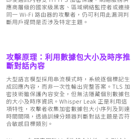
應商層級的國家級黑客、區域網絡監控者或連接
同一 Wi-Fi 路由器的攻擊者，仍可利用此漏洞判
斷用戶提問是否涉及特定主題。
攻擊原理：利用數據包大小及時序推
斷對話內容
大型語言模型採用串流模式時，系統逐個標記生
成回應內容，而非一次性輸出完整答案。TLS 加
密技術雖保護內容安全，但無法隱藏個別數據包
的大小及時序資訊。Whisper Leak 正是利用這
項特性，攻擊者收集加密數據包大小序列及到達
時間間隔，透過訓練分類器判斷對話主題是否符
合敏感目標類別。