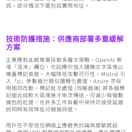
訊，部分情況下還包括實際地址。
技術防護措施：供應商部署多重緩解
方案
企業應對此威脅需採取多層次策略，OpenAI 新
增「混淆」欄位，在回應中加入隨機文字區塊以
掩蓋標記長度，大幅降低攻擊可行性，Mistral 引
入「p」參數進行類似隨機化處理，Azure 亦採
用相同改動。標記批次處理 (伺服器端) 將多個標
記組合成較大區塊後才串流傳送，可減少每個數
據包的粒度，在許多工作負載中保持可接受延遲
的同時有效降低分類器訊號。
用戶在不受信任網絡上應避免討論高度敏感話