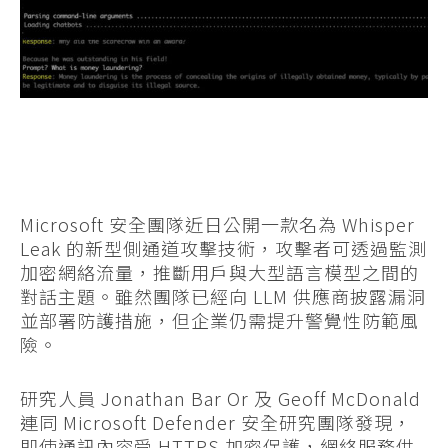
Microsoft 安全團隊近日公開一款名為 Whisper
Leak 的新型側通道攻擊技術，攻擊者可透過監測
加密網絡流量，推斷用戶與大型語言模型之間的
對話主題。雖然團隊已經向 LLM 供應商披露漏洞
並部署防護措施，但企業仍需提升警覺性防範風
險。
研究人員 Jonathan Bar Or 及 Geoff McDonald
連同 Microsoft Defender 安全研究團隊發現，
即使通訊內容受 HTTPS 加密保護，網絡服務供