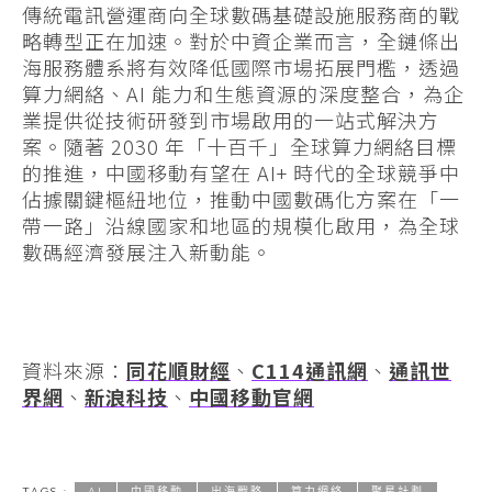
傳統電訊營運商向全球數碼基礎設施服務商的戰
略轉型正在加速。對於中資企業而言，全鏈條出
海服務體系將有效降低國際市場拓展門檻，透過
算力網絡、AI 能力和生態資源的深度整合，為企
業提供從技術研發到市場啟用的一站式解決方
案。隨著 2030 年「十百千」全球算力網絡目標
的推進，中國移動有望在 AI+ 時代的全球競爭中
佔據關鍵樞紐地位，推動中國數碼化方案在「一
帶一路」沿線國家和地區的規模化啟用，為全球
數碼經濟發展注入新動能。
資料來源：
同花順財經
、
C114通訊網
、
通訊世
界網
、
新浪科技
、
中國移動官網
TAGS :
AI
中國移動
出海戰略
算力網絡
聚星計劃