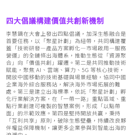
四大倡議構建價值共創新機制
李慧鏑在大會上發出四點倡議，加深生態融合是
首要任務，以「聚星計劃」為紐帶，共同構建覆
蓋「技術研發—產品方案孵化—市場啟用—服務
營運」的全鏈條出海體系，推動生態從「資源聚
合」向「價值共創」躍遷。第二是共同推動技術
賦能，聚焦 AI、雲端、算力、5G 等核心技術，
開放中國移動的技術基礎與場景經驗，協同中國
企業海外綜合服務站，解決海外市場拓展的難
處。第三是建立出海標準，依託「聚星計劃」孵
化行業解決方案，在「一帶一路」重點區域、重
點行業創建可複製的智慧案例，形成「以點帶
面」的示範效應。第四是堅持開放共贏，秉持
「互利共享」原則，破除生態壁壘，持續改良夥
伴權益保障機制，讓更多企業參與到智能出海的
浪潮中。