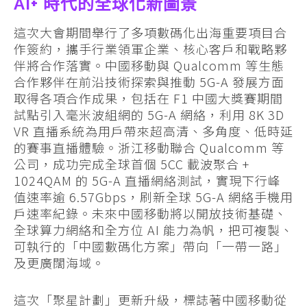
AI+ 時代的全球化新圖景
這次大會期間舉行了多項數碼化出海重要項目合
作簽約，攜手行業領軍企業、核心客戶和戰略夥
伴將合作落實。中國移動與 Qualcomm 等生態
合作夥伴在前沿技術探索與推動 5G-A 發展方面
取得各項合作成果，包括在 F1 中國大獎賽期間
試點引入毫米波組網的 5G-A 網絡，利用 8K 3D
VR 直播系統為用戶帶來超高清、多角度、低時延
的賽事直播體驗。浙江移動聯合 Qualcomm 等
公司，成功完成全球首個 5CC 載波聚合 +
1024QAM 的 5G-A 直播網絡測試，實現下行峰
值速率逾 6.57Gbps，刷新全球 5G-A 網絡手機用
戶速率紀錄。未來中國移動將以開放技術基礎、
全球算力網絡和全方位 AI 能力為帆，把可複製、
可執行的「中國數碼化方案」帶向「一帶一路」
及更廣闊海域。
這次「聚星計劃」更新升級，標誌著中國移動從