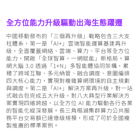
全方位能力升級驅動出海生態躍遷
中國移動發布的「三個再升級」戰略包含三大支
柱體系，第一是「AI+」雲端智能運算基建再升
級，全面覆蓋網絡、雲端、算力、平台等全方位
能力，開啟「全球智算，一網賦能」新格局。算
網大腦 3.0 透過「1+N」多智能體協同架構，累
積了跨域互聯、多元納管、融合調度、意圖編排
四大核心能力，實現對複雜算網環境的自主規劃
與調度。第二是「AI+」解決方案再升級，對一站
式融合包完成五大升級，對八大典型行業解決方
案實現四維跨越，以全方位 AI 能力驅動各行各業
的智能化縱深發展。長三角樞湖集群算力公共服
務平台交易額已達億級規模，形成了可於全國複
製推廣的標準案例。