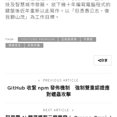
技及智慧城市發展。 放下幾十年編寫電腦程式的
鍵盤後近年重新以此寫作。以「但憑愚公志，復
我獅山茂」為工作目標。
TAGS :
YOUTUBE PREMIUM
互助委員會
守網者
網絡安全
釣魚詐騙
分享
PREVIOUS ARTICLE
GitHub 收緊 npm 發佈機制 強制雙重認證應
對蠕蟲攻擊
NEXT ARTICLE