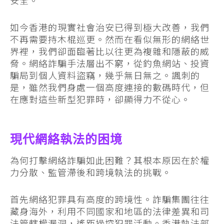
安全。
如今香港的現實社會治安已得到極大改善，我們
不再需要持木棍巡更。然而在看似無形的網絡世
界裡，我們卻面臨著比以往更為複雜和隱蔽的威
脅。網絡詐騙手法層出不窮，從釣魚網站、投資
騙局到個人資料盜竊，幾乎無日無之。諷刺的
是，雖然我們身處一個高度連接的數碼時代，但
在應對這些新型犯罪時，卻顯得力不從心。
現代網絡執法的困境
為何打擊網絡詐騙如此困難？其根本原因在於權
力分散、監管滯後和跨境執法的挑戰。
首先網絡犯罪具有高度的跨境性。詐騙集團往往
藏身海外，利用不同國家和地區的法律差異和司
法管轄權漏洞，遙距操控犯罪活動。香港執法部