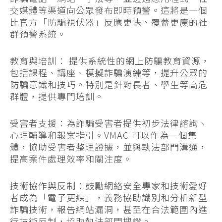
交媒體等渠道向公眾發布即時預警。這將是一個
比官方「防騙視伏器」反應更快、覆蓋更廣的社
群預警系統。
教育與培訓： 提供系統性的網上防騙教育資源，
包括課程、講座、模擬詐騙演練等，提升公眾的
防騙意識和技巧。特別是針對長者、學生等高危
群體，提供專門培訓。
受害者支援：為詐騙受害者提供初步法律諮詢、
心理輔導和報案指引。VMAC 可以作為一個集
體，協助受害者整理證據，並與執法部門溝通，
提高案件處理效率和關注度。
技術協作與反制：鼓勵網絡安全專家和技術愛好
者成為「電子更練」，義務協助識別和分析新型
詐騙技術，報告網站漏洞，甚至在合法範圍內進
行技術反制，協助執法部門搜證。