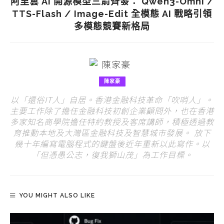
阿里雲 AI 開源模型三箭齊發： Qwen3-Omni /
TTS-Flash / Image-Edit 全模態 AI 戰略引領
多模態競賽新格局
陳家豪
以「還俗IT人」自居。香港金融科技革命「吹哨人」。
主要工作除了擔任金融科技初創企業顧問外，也在香港
多家知名商學院擔任特約教授及客席講師，積極透過教
育推動本地及大灣區金融科技及智慧城市發展。 放下
幾十年編寫電腦程式的鍵盤後近年重新以此寫作。以
「但憑愚公志，復我獅山茂」為工作目標。
YOU MIGHT ALSO LIKE