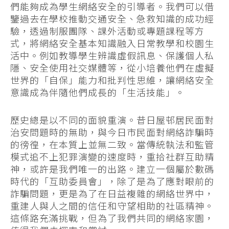
們能夠成為學生網絡安全的引導者。我們可以借
鑒過去在學校推動交通安全、急救知識的成功經
驗，透過制服團隊、課外活動或專題課程等方
式，將網絡安全基本知識融入日常教學和校園生
活中。例如教導學生辨識虛假訊息、保護個人私
隱、安全使用社交媒體等，從小培養他們在虛擬
世界的「自保」能力和批判性思維，讓網絡安全
意識成為伴隨他們成長的「生活技能」。
歷史總是以不同的面貌重演。昔日屋邨居民面對
治安問題時的無助，與今日市民面對網絡詐騙時
的徬徨，在本質上並無二致。當傳統執法和監管
模式追不上犯罪演變的速度時，重拾社群互助精
神，或許是我們唯一的出路。建立一個屬於數碼
時代的「互助委員會」，除了是為了應對眼前的
詐騙問題，更是為了在日益複雜的網絡世界中，
重建人與人之間的信任和守望相助的社區精神。
這條路充滿挑戰，但為了我們共同的網絡家園，