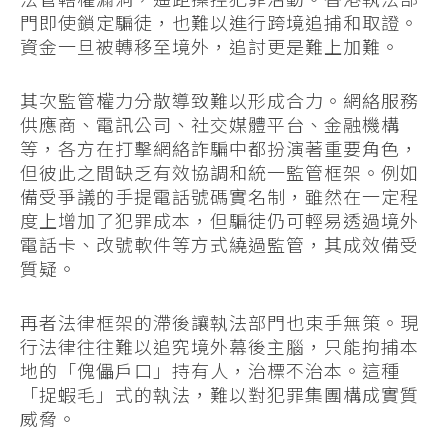
門即使鎖定騙徒，也難以進行跨境追捕和取證。
資金一旦被轉移至境外，追討更是難上加難。
其次監管權力分散導致難以形成合力。網絡服務
供應商、電訊公司、社交媒體平台、金融機構
等，各方在打擊網絡詐騙中都扮演著重要角色，
但彼此之間缺乏有效協調和統一監管框架。例如
備受爭議的手提電話號碼實名制，雖然在一定程
度上增加了犯罪成本，但騙徒仍可輕易透過境外
電話卡、改號軟件等方式繞過監管，其成效備受
質疑。
再者法律框架的滯後讓執法部門也束手無策。現
行法律往往難以追究境外幕後主腦，只能拘捕本
地的「傀儡戶口」持有人，治標不治本。這種
「捉蝦毛」式的執法，難以對犯罪集團構成實質
威脅。