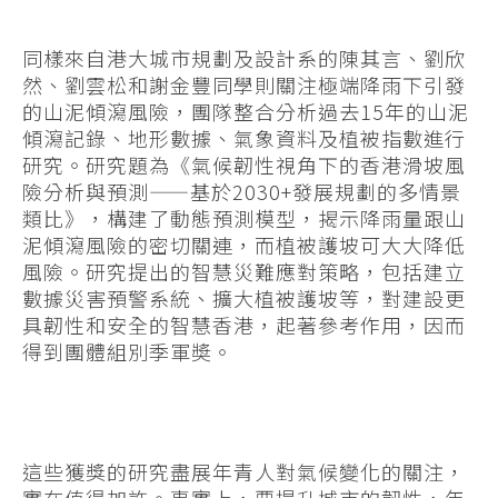
同樣來自港大城市規劃及設計系的陳其言、劉欣
然、劉雲松和謝金豐同學則關注極端降雨下引發
的山泥傾瀉風險，團隊整合分析過去15年的山泥
傾瀉記錄、地形數據、氣象資料及植被指數進行
研究。研究題為《氣候韌性視角下的香港滑坡風
險分析與預測——基於2030+發展規劃的多情景
類比》，構建了動態預測模型，揭示降雨量跟山
泥傾瀉風險的密切關連，而植被護坡可大大降低
風險。研究提出的智慧災難應對策略，包括建立
數據災害預警系統、擴大植被護坡等，對建設更
具韌性和安全的智慧香港，起著參考作用，因而
得到團體組別季軍奬。
這些獲獎的研究盡展年青人對氣候變化的關注，
實在值得加許。事實上，要提升城市的韌性，年