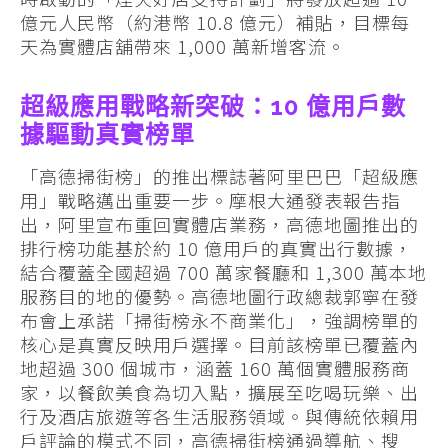
億元人民幣（約港幣 10.8 億元）補貼，目標每
天為實體店舖帶來 1,000 萬新增客流。
超級應用戰略新突破：10 億用戶數
據驅動真實榜單
「高德掃街榜」的推出標誌著阿里巴巴「超級應
用」戰略邁出重要一步。摩根大通發表報告指
出，阿里宣布重回實體店業務，高德地圖推出的
排行榜功能基於約 10 億用戶的真實出行數據，
結合覆蓋全國超過 700 萬家餐廳和 1,300 萬本地
服務目的地的優勢。高德地圖行政總裁郭寧在發
布會上承諾「掃街榜永不商業化」，強調榜單的
核心是真實反映用戶選擇。目前該榜單已覆蓋內
地超過 300 個城市，涵蓋 160 萬個實體服務商
家，以餐飲美食為切入點，擴展至吃喝玩樂、出
行及酒店旅遊等各生活服務領域。與傳統依賴用
戶評論的模式不同，高德掃街榜通過導航、搜