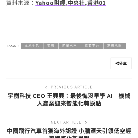
資料來源：
Yahoo財經
,
中央社,
香港01
TAGS :
本地生活
美團
阿里巴巴
電商平台
高德地圖
分享
PREVIOUS ARTICLE
宇樹科技 CEO 王興興：最後悔沒早學 AI 機械
人產業迎來智能化轉捩點
NEXT ARTICLE
中國飛行汽車首獲海外認證 小鵬滙天引領低空經