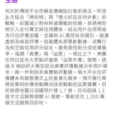
生態
有別於傳統平台依賴低價補貼拉客的做法，阿里
此次結合「掃街榜」與「煙火好店支持計劃」的
戰略，試圖減少對純粹減價戰的依賴。高德掃街
榜引入支付寶芝麻信用體系，結合用戶信用等級
為可信評價加權，並藉助 AI 風控有效識別、過濾
虛假及噪音評價。這套體系將導航數據、消費行
為和芝麻信用評分結合，避免惡性刷分或低價競
爭，強調「真實」與「品質」。相比之下，美團
在同日宣布大眾點評重啟「品質外賣」服務，透
過 B 端自研大模型結合真實評價數據分析用戶需
求，進一步剔除非真實點評數據。兩大平台在評
價體系和服務模式上的差異化競爭，預示著行業
將從單純的價格戰轉向技術驅動的品質競賽。目
前高德地圖日活躍用戶達 1.7 億，日均超過 1.2
億次生活服務相關 AI 搜索，導航前往 1,300 萬
個生活服務目的地。