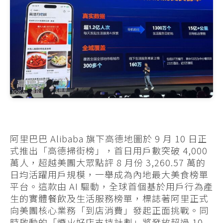
阿里巴巴 Alibaba 旗下高德地圖於 9 月 10 日正
式推出「高德掃街榜」，首日用戶數突破 4,000
萬人，超越美團大眾點評 8 月份 3,260.57 萬的
日均活躍用戶規模，一舉成為內地最大美食榜單
平台。這款由 AI 驅動，全球首個基於用戶行為產
生的實體餐飲及生活服務榜單，標誌著阿里正式
向美團核心業務「到店消費」發起正面挑戰。同
時啟動的「煙火好店支持計劃」將發放超過 10