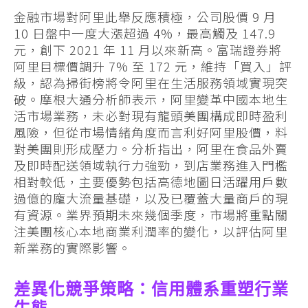
金融市場對阿里此舉反應積極，公司股價 9 月
10 日盤中一度大漲超過 4%，最高觸及 147.9
元，創下 2021 年 11 月以來新高。富瑞證券將
阿里目標價調升 7% 至 172 元，維持「買入」評
級，認為掃街榜將令阿里在生活服務領域實現突
破。摩根大通分析師表示，阿里變革中國本地生
活市場業務，未必對現有龍頭美團構成即時盈利
風險，但從市場情緒角度而言利好阿里股價，料
對美團則形成壓力。分析指出，阿里在食品外賣
及即時配送領域執行力強勁，到店業務進入門檻
相對較低，主要優勢包括高德地圖日活躍用戶數
過億的龐大流量基礎，以及已覆蓋大量商戶的現
有資源。業界預期未來幾個季度，市場將重點關
注美團核心本地商業利潤率的變化，以評估阿里
新業務的實際影響。
差異化競爭策略：信用體系重塑行業