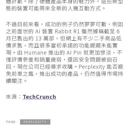
體計劃。除了硬體產品本身的魅力外，這些新型
態的裝置可能帶來全新的人機互動方式。
不過目前來看，成功的例子仍然寥寥可數，例如
之前面世的 AI 裝置 Rabbit R1 雖然據稱截至 6
月已售出約 13 萬部，但網上有不少二手商品低
價求售，而且很多當初承諾的功能遲遲未能實
現。由 Humane 推出的 AI Pin 就更加慘淡，不
僅評價參差和銷量疲弱，還因安全問題被迫召
回，現在公司已經尋求收購。Perplexity 能否避
免前車之鑑，推出成功的產品，仍然值得市場持
續關注。
來源：
TechCrunch
TAGS :
PERPLEXITY