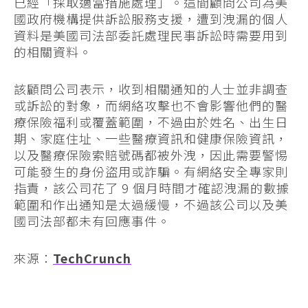
已經「採取適當措施處理」。這間顧問公司為美
國政府機構提供訴訟服務支援，遭到洩漏的個人
資料是美國司法部委託處理民事訴訟時需要用到
的相關資料。
該顧問公司表示，收到相關通知的人士並非調查
或訴訟的對象，而網絡攻擊也不會影響他們的醫
療保險福利或覆蓋範圍，不過由於姓名、出生日
期、家庭住址、一些醫療資訊和健康保險資訊，
以及醫療保險索賠號碼都被外洩，因此需要警惕
可能發生的身份盜用或詐騙。有網絡安全專家則
指責，該公司花了 9 個月時間才確認洩漏的數據
範圍和作出通知是太過緩慢，不過該公司以及美
國司法部都未有回應事件。
來源：
TechCrunch