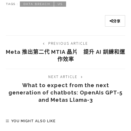
TAGS :
DATA BREACH
US
分享
PREVIOUS ARTICLE
Meta 推出第二代 MTIA 晶片 提升 AI 訓練和運
作效率
NEXT ARTICLE
What to expect from the next
generation of chatbots: OpenAIs GPT-5
and Metas Llama-3
YOU MIGHT ALSO LIKE