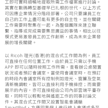
工即可實時順暢地提取所需工作檔案進行討論。
其實在數碼轉型基礎早已扎根的世代，以上方式
可因應企業情況分階段部署，公司只要讓員工在
自己的工作上盡可能有更多的自主性，並在關鍵
工作需要時聚集在一起，為整個團隊來建立聯
繫、指導或完成需要集思廣益的事情，相比以往
模式更易激發員工的工作創新，成為未來企業發
展的增長關鍵。
以 Ricoh 理光(香港)的混合式工作間為例，員工
可直接在任何位置工作，由於員工只需以手機
APP 即可以隨時按照工作所需，查看辦公桌閒置
狀況或者預訂會議室。當使用會議室時，在預訂
的時段內會議室所有控制例如燈光、窗簾及空氣
清新機調較，皆可以直接利用手機操控；而需要
展示的內容，亦可直接經由公司內部雲端平臺存
取，同時可以輕鬆地與遙距工作的同事討論文
件。其混合式工作間又設置智能會議艙
SmartPod，方便同事個人進行線上會議或多至