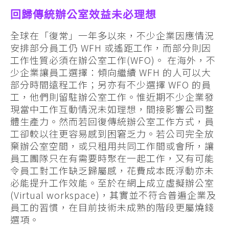
回歸傳統辦公室效益未必理想
全球在「復常」一年多以來，不少企業因應情況
安排部分員工仍 WFH 或遙距工作，而部分則因
工作性質必須在辦公室工作(WFO)。 在海外，不
少企業讓員工選擇：傾向繼續 WFH 的人可以大
部分時間遠程工作；另亦有不少選擇 WFO 的員
工，他們則留駐辦公室工作。惟近期不少企業發
現當中工作互動情況未如理想，間接影響公司整
體生產力。然而若回復傳統辦公室工作方式，員
工卻較以往更容易感到困窘乏力。若公司完全放
棄辦公室空間，或只租用共同工作間或會所，讓
員工團隊只在有需要時聚在一起工作，又有可能
令員工對工作缺乏歸屬感，花費成本既浮動亦未
必能提升工作效能。至於在網上成立虛擬辦公室
(Virtual workspace)，其實並不符合普遍企業及
員工的習慣，在目前技術未成熟的階段更屬燒錢
選項。