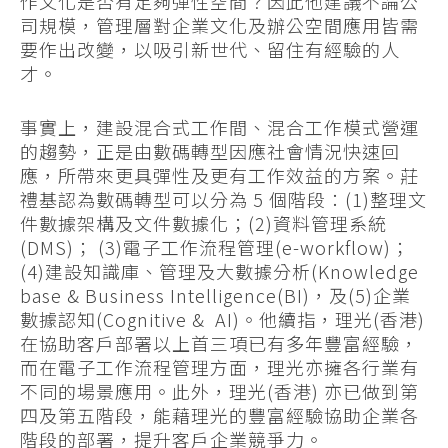
作文化是否有足夠彈性空間？因此他建議不論公
司規模，管理層對企業文化及辦公空間應用皆需
要作出改變，以吸引新世代、留住有經驗的人
才。
事實上，建設混合式工作間、混合工作模式營運
的趨勢，正是由數碼轉型因應社會情況快速回
應，所帶來更具彈性及更有工作效益的方案。莊
禮基認為數碼轉型可以分為 5 個階段：(1)整理文
件數據架構及文件數據化；(2)資料管理系統
(DMS)； (3)電子工作流程管理(e-workflow)；
(4)建設知識庫、管理及大數據分析(Knowledge
base & Business Intelligence(BI)，及(5)企業
數據認知(Cognitive & AI)。他續指，理光(香港)
在協助客戶部署以上首三項已有多年豐富經驗，
而在電子工作流程管理方面，理光亦擁各行業有
不同的場景應用。此外，理光(香港) 亦已做到第
四及第五階段，能藉理光的豐富經驗協助企業各
階段的部署，提升客戶企業競爭力。