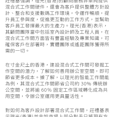
莊禮基強調，理光(香港)的顧問服務非單純提供
混合式工作間硬件，還會為客戶提供整體方針設
計、整合和支援數碼工作環境，令運作暢順，提
升員工參與度，促進更互動的工作方式，並幫助
客戶員工發揮最大的生產力。理光(香港)表示，
其顧問團隊當中包括室內設計師及工程人員，在
混合式工作間方面皆有豐富經驗及專業知識，可
確保客戶在部署時，實體團隊或遙距團隊獲得所
需的一切。
在寸金尺土的香港，建設混合式工作間可發掘工
作空間的潛力，了解如何善用辦公室空間，即可
節省更多成本。據了解，以理光的智能工作間能
為例，其混合式工作間節省公司約 30% 傳統辦
公空間，並將逾 60％ 固定工作區域轉化成為共
用空間，令辦公室運用更具靈活性。
對如何為客戶設計部署混合式工作間，莊禮基表
示理光(香港)並非如市場上部分對手只將現有方