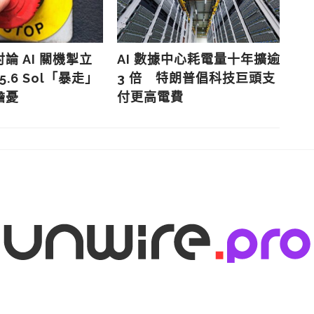
論 AI 關機掣立
AI 數據中心耗電量十年擴逾
券
5.6 Sol「暴走」
3 倍 特朗普倡科技巨頭支
C
擔憂
付更高電費
戶