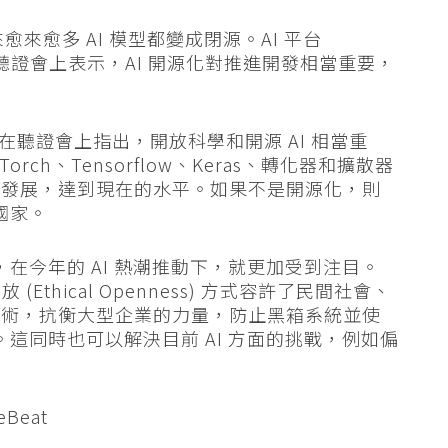
來愈多 AI 模型都變成閉源。AI 平台
衆議院聽證會上表示，AI 開源化對推進開發相當重要，
langue 在聽證會上指出，開放科學和開源 AI 相當重
rch、Tensorflow、Keras、轉化器和擴散器
的發展，達到現在的水平。如果不是開源化，則
國家。
 億美元，在今年的 AI 熱潮推動下，就更加受到注目。
放 (Ethical Openness) 方式容許了民間社會、
技術，抗衡大型企業的力量，防止黑箱系統並使
。這同時也可以解決目前 AI 方面的挑戰，例如偏
eBeat