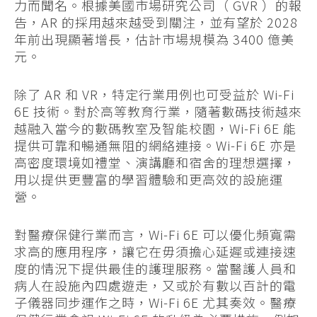
力而聞名。根據美國市場研究公司（ GVR ）的報
告，AR 的採用越來越受到關注，並有望於 2028
年前出現顯著增長，估計市場規模為 3400 億美
元。
除了 AR 和 VR，特定行業用例也可受益於 Wi-Fi
6E 技術。對於高等教育行業，隨著數碼技術越來
越融入當今的數碼教室及智能校園，Wi-Fi 6E 能
提供可靠和暢通無阻的網絡連接。Wi-Fi 6E 亦是
高密度環境如禮堂、演講廳和宿舍的理想選擇，
用以提供更豐富的學習體驗和更高效的設施運
營。
對醫療保健行業而言，Wi-Fi 6E 可以優化頻寬需
求高的應用程序，讓它在毋須擔心延遲或連接速
度的情況下提供最佳的護理服務。當醫護人員和
病人在設施內四處遊走，又或於有數以百計的電
子儀器同步運作之時，Wi-Fi 6E 尤其奏效。醫療