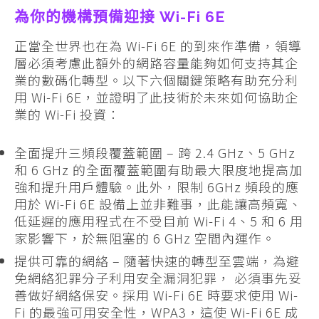
為你的機構預備迎接 Wi-Fi 6E
正當全世界也在為 Wi-Fi 6E 的到來作準備，領導
層必須考慮此額外的網路容量能夠如何支持其企
業的數碼化轉型。以下六個關鍵策略有助充分利
用 Wi-Fi 6E，並證明了此技術於未來如何協助企
業的 Wi-Fi 投資：
全面提升三頻段覆蓋範圍 – 跨 2.4 GHz、5 GHz
和 6 GHz 的全面覆蓋範圍有助最大限度地提高加
強和提升用戶體驗。此外，限制 6GHz 頻段的應
用於 Wi-Fi 6E 設備上並非難事，此能讓高頻寬、
低延遲的應用程式在不受目前 Wi-Fi 4、5 和 6 用
家影響下，於無阻塞的 6 GHz 空間內運作。
提供可靠的網絡 – 隨著快速的轉型至雲端，為避
免網絡犯罪分子利用安全漏洞犯罪， 必須事先妥
善做好網絡保安。採用 Wi-Fi 6E 時要求使用 Wi-
Fi 的最強可用安全性，WPA3，這使 Wi-Fi 6E 成