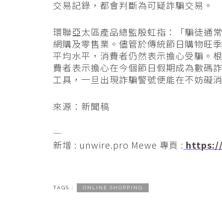
交易記錄，都會判斷為可疑詐騙交易。
環聯亞太區產品總監殷虹指：「騙徒通
網購及零售業。儘管於傳統節日購物旺
平均水平，消費者仍然表示擔心受騙。根
費者表示擔心在今個節日假期成為數碼
工具，一旦出現詐騙警號便能在不妨礙
來源：新聞稿
—
新增 : unwire.pro Mewe 專頁 :
https:/
TAGS :
ONLINE SHOPPING