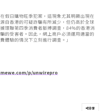
常在假日購物旺季犯案，這現象尤其明顯出現在
季源自香港的可疑詐騙有所減少，但仍高於全球
據環聯第四季消費者脈搏調查，84%的香港消
詐騙的受害者。因此，網上商戶必須運用適當的
消費體驗的情況下立刻進行調查。」
/mewe.com/p/unwirepro
分享