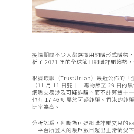
疫情期間不少人都選擇用網購形式購物
析了 2021 年的全球節日網購詐騙趨
根據環聯（TrustUnion）最近公佈
（11 月 11 日雙十一購物節至 29 日
網購交易涉及可疑詐騙。而不計算雙十
也有 17.46% 屬於可疑詐騙。香港的詐
比率為高。
分析認爲，判斷為可疑網購詐騙交易的
一平台所登入的賬戶數目超出正常情況