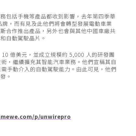
業務包括手機等產品都收到影響，去年第四季華
耀品牌，而有見及此他們將會轉型發展電動車業
力斯合作推出產品，另外也會與其他中國車廠共
統和自動駕駛晶片。
0 億美元，並成立規模約 5,000 人的研發團
駕駛技術，繼續擴充其智能汽車業務。他們宣稱其自
公里無需手動介入的自動駕駛能力。由此可見，他們
開發。
/mewe.com/p/unwirepro