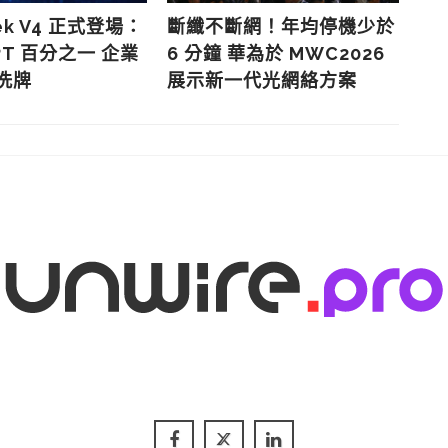
ek V4 正式登場：
斷纖不斷網！年均停機少於
華為
PT 百分之一 企業
6 分鐘 華為於 MWC2026
倍增
大洗牌
展示新一代光網絡方案
突破