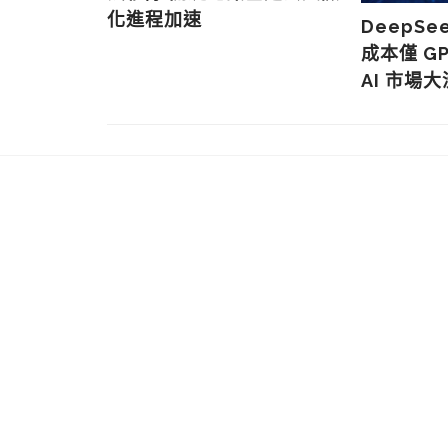
化進程加速
華為中興設
DeepSe
供應鏈主權
成本僅 G
AI 市場