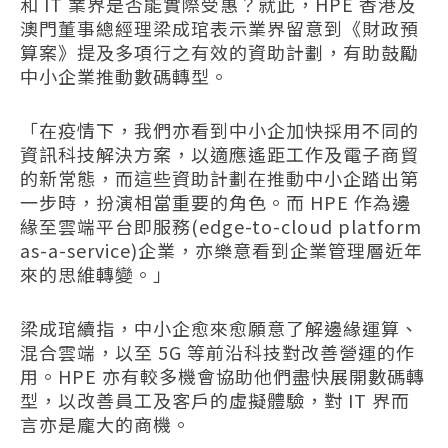
和 IT 業界是否能實際受惠？就此，HPE 香港及
澳門董事總經理梁成琯表示業界留意到《財政預
算案》提及多項行之有效的資助計劃，有助鼓勵
中小企業推動數碼轉型。
「在疫情下，我們亦看到中小企加快採用不同的
資訊科技解決方案，以適應遙距工作及電子商貿
的新常態，而這些資助計劃在推動中小企踏出第
一步時，扮演相當重要的角色。而 HPE 作為邊
緣至雲端平台即服務(edge-to-cloud platform
as-a-service)企業，亦樂意看到企業管理層近年
來的思維轉變。」
梁成琯續指，中小企愈來愈願意了解邊緣運算、
混合雲端，以至 5G 等前沿科技對改善營運的作
用。HPE 亦有較多機會協助他們盡快展開數碼轉
型，以改善員工及客戶的虛擬體驗，對 IT 界而
言亦是龐大的商機。