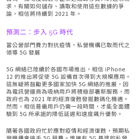
求，有關如何儲存、讀取和使用這些數據的爭
論，相信將持續到 2021 年。
預測二：步入 5G 時代
當公營部門費力對抗疫情，私營機構已取而代之
領導 5G 發展
5G 網絡已陸續於各國市場推出，相信 iPhone
12 的推出將促使 5G 設備首次得到大規模應用。
這無疑將鼓勵更多國家加快 5G 網絡的推展，因
為電訊營運商為吸納用戶將積極部署新服務，而
政府也為 2021 年的經濟復甦發掘數碼化機遇。
然而，相信普遍用戶仍需一段時間，才能全面體
驗到 5G 所承諾的降低延遲和速度飆升優勢。
隨著各國政府忙於應對疫情和經濟復甦，預期私
營機構會接手 5G 競賽。惟擁有 5G 基建的私營