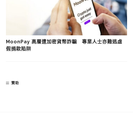
MoonPay 高層遭加密貨幣詐騙 專業人士亦難逃虛
假捐款陷阱
贊助