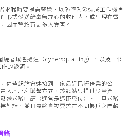
在家工作者求職時要提高警覺，以防墮入偽裝成工作機會
郵件形式發送給毫無戒心的收件人，或出現在電
信，因而導致有更多人受害。
圍繞著域名搶注（cybersquatting），以及一個
工作的誘餌。
站，這些網站會連接到一家最近已經停業的公
負責人地址和聯繫方式。該網站只提供少量資
以發送求職申請（通常是遙距職位）。一旦求職
保持對話，並且最終會被要求在不同帳戶之間轉
網絡