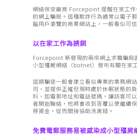
網絡保安廠商 Forcepoint 提醒
的網上騙局。這種欺詐行為通常以電子
腦用戶瀏覽的商業網站上，一般看似可
以在家工作為誘餌
Forcepoint 新發現的兩宗網上求職騙局
小型殭屍網絡（botnet）發布有關在家
這類騙徒一般會建立看似專業的業務網
司，並提供正確但現時處於休眠狀態的
料，如電郵地址和電話號碼，讓訪客可
者開始聯絡，他將會收到答覆以便繼續
移資金，從而間接協助洗黑錢。
免費電郵服務易被感染成小型殭屍