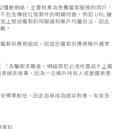
件的小型殭屍網絡，主要對象為免費電郵服務的用戶，
包含傳統垃圾郵件的明顯特徵，例如 URL 鏈
，加上發送電郵的伺服器和帳戶均屬合法，因此
阻截。
費電郵供應商組成，因這些電郵供應商帳戶通常
基表示：「為騙取求職者，網絡罪犯必須依靠成千上萬
類列表絕非易事，因為一旦帳戶持有人或營運商意
保安標準較低，因此容易成為感染對象。有見及
錄資料