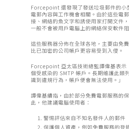
Forcepoint 還發現了發送垃圾郵
電郵內容與工作機會相關。由於這些電郵不
接、網絡釣魚文字和誘使用家打開文件
一般不會被用戶電腦上的網絡保安軟件
這些服務器分佈在全球各地，主要由免
比已加密的公司帳戶更容易受到入侵。
Forcepoint 亞太區技術總監譚偉
個受感染的 SMTP 帳戶。長期維護此
識到違規行為，帳戶便會無法使用。」
譚偉基續指，由於部分免費電郵服務的
此，他建議電腦使用者：
警惕評估來自不知名發件人的郵件
保護個人資產，例如免費服務的登