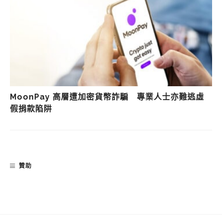
MoonPay 高層遭加密貨幣詐騙 專業人士亦難逃虛
假捐款陷阱
贊助