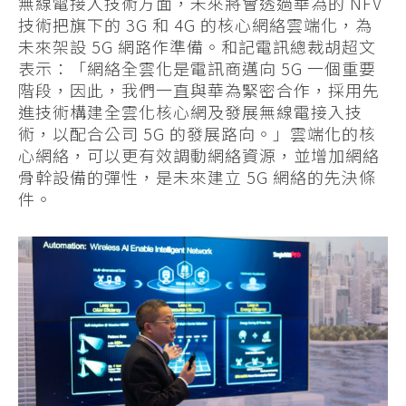
無線電接入技術方面，未來將會透過華為的 NFV
技術把旗下的 3G 和 4G 的核心網絡雲端化，為
未來架設 5G 網路作準備。和記電訊總裁胡超文
表示：「網絡全雲化是電訊商邁向 5G 一個重要
階段，因此，我們一直與華為緊密合作，採用先
進技術構建全雲化核心網及發展無線電接入技
術，以配合公司 5G 的發展路向。」雲端化的核
心網絡，可以更有效調動網絡資源，並增加網絡
骨幹設備的彈性，是未來建立 5G 網絡的先決條
件。