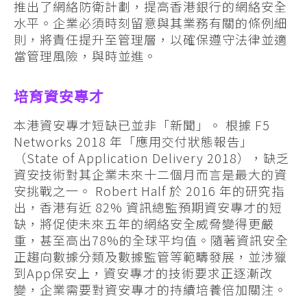
推出了網絡防衛計劃，提高香港銀行的網絡安全
水平。企業必須時刻留意與其業務有關的條例細
則，將責任提升至管理層，以確保遵守法律並適
當管理風險，與時並進。
培育資安專才
本港資安專才短缺已並非「新聞」。 根據 F5
Networks 2018 年「應用交付狀態報告」
（State of Application Delivery 2018），缺乏
資安技術對其企業未來十二個月而言是最大的資
安挑戰之一。 Robert Half 於 2016 年的研究指
出，香港有近 82% 資訊總監預期資安專才的短
缺，將促使未來五年的網絡安全威脅變得更嚴
重，甚至高出78%的全球平均值。隨著資訊安全
正趨向數據分類及數據監管等範疇發展，並涉獵
到App保安上，資安專才的技術要求正逐漸改
變，企業需要對資安專才的持續培養倍加關注。