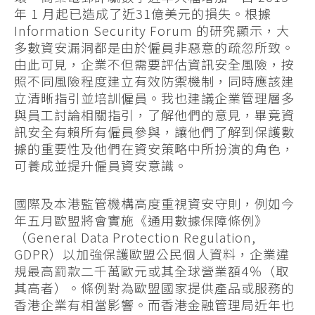
年 1 月起已造成了近31億美元的損失。根據
Information Security Forum 的研究顯示，大
多數資安漏洞都是由於僱員非惡意的疏忽所致。
由此可見，企業不但需要評估資訊安全風險，按
照不同風險程度建立有效防禦機制，同時應該建
立清晰指引並培訓僱員。我也建議企業管理層多
與員工討論相關指引，了解他們的意見，畢竟資
訊安全有賴所有僱員參與，讓他們了解到保護數
據的重要性及他們在資安策略中所扮演的角色，
可養成並提升僱員資安意識。
國際及本港監管機構高度重視資安守則，例如今
年五月歐盟將會實施《通用數據保障條例》
（General Data Protection Regulation,
GDPR）以加強保護歐盟公民個人資料，企業違
規最高罰款二千萬歐元或其全球營業額4％（取
其高者）。條例對為歐盟國家提供產品或服務的
香港企業有相當影響。而香港金融管理局近年也