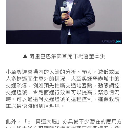
▲ 阿里巴巴集團首席市場官董本洪
小至奧運會場內的人流的分析、預測，減低或因
人多擠逼而生意外的情況；大至奧運舉辦城市的
交通疏導，例如預先推斷交通堵塞點，動態調控
交通燈號，令路面通行效率可以提高；緊急情況
時，可以通過對交通燈號的遠程控制，確保救護
車以最快時間到達現場。
此外，「ET 奧運大腦」亦具備不少潛在的應用方
向，如主辦方可實時知道各場賽事售票情況；透