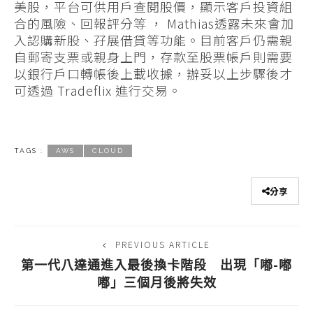
美股，平台可供用戶查閱股價，顯示客戶投資組
合的風險、回報評分等 ， Mathias透露未來會加
入認購新股、孖展借貸等功能。目前客戶仍需親
自郵寄支票或親身上門，存款至股票帳戶則需要
以銀行戶口轉帳後上載收據，辦妥以上步驟後才
可透過 Tradeflix 進行交易。
TAGS :
AWS
CLOUD
分享
PREVIOUS ARTICLE
第一代八達通進入最後換卡階段 出現「嘟-嘟
嘟」三個月後將失效